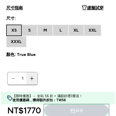
尺寸指南
虛擬試穿
尺寸:
XS
S
M
L
XL
XXL
XXXL
顏色: True Blue
【限時優惠】－ 全站 56 折 + 滿額好禮3重送！
使用優惠碼，獲得額外折扣：TW56
NT$1770‎
缺貨