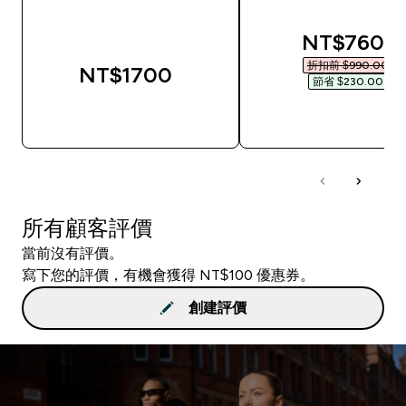
discounted
NT$760‎
折扣前 $990.00‎
NT$1700‎
節省 $230.00‎
快速查看
快速查看
所有顧客評價
當前沒有評價。
寫下您的評價，有機會獲得 NT$100 優惠券。
創建評價