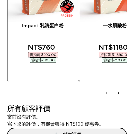
Impact 乳清蛋白粉
一水肌酸粉
discounted price
discounted
NT$760‎
NT$1180‎
折扣前 $990.00‎
折扣前 $1,890.00‎
節省 $230.00‎
節省 $710.00‎
快速查看
快速查看
所有顧客評價
當前沒有評價。
寫下您的評價，有機會獲得 NT$100 優惠券。