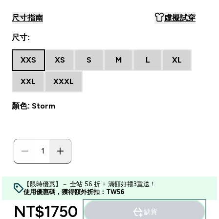
尺寸指南
虛擬試穿
尺寸:
XXS
XS
S
M
L
XL
XXL
XXXL
顏色: Storm
【限時優惠】－ 全站 56 折 + 滿額好禮3重送！
使用優惠碼，獲得額外折扣：TW56
NT$1750‎
缺貨