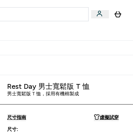
量飲
Vegan 系列
u
bmenu
Enter 健康零食 & 能量飲 submenu
Enter Vegan 系列 submenu
⌄
⌄
方 APP 獲得獨家優惠
Rest Day 男士寬鬆版 T 恤
男士寬鬆版 T 恤，採用有機棉製成
尺寸指南
虛擬試穿
尺寸: