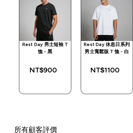
白粉
Rest Day 男士短袖 T
Rest Day 休息日系列
恤 - 黑
男士寬鬆版 T 恤 - 白
d price
NT$900‎
NT$1100‎
0‎
快速查看
快速查看
所有顧客評價