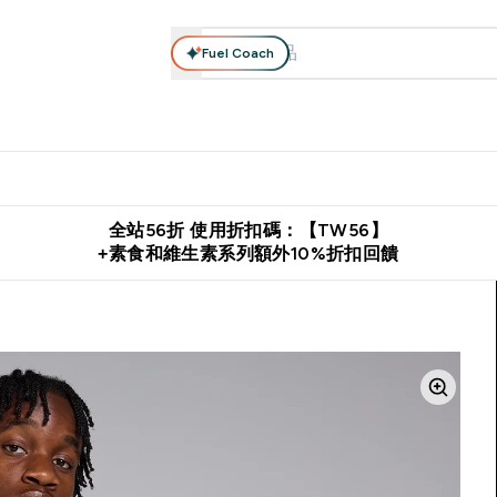
Fuel Coach
系列
營養補充品
運動服裝 & 配件
保健食品
健康零食 & 能
落格 submenu
Enter 高蛋白系列 submenu
Enter 營養補充品 submenu
Enter 運動服裝 & 配件 submen
Enter 保健食品 su
⌄
⌄
⌄
⌄
證
購物滿 $2,500 即免運費
推薦好友賺取 $650 元購物金
下載官
全站56折 使用折扣碼：【TW56】
+素食和維生素系列額外10%折扣回饋