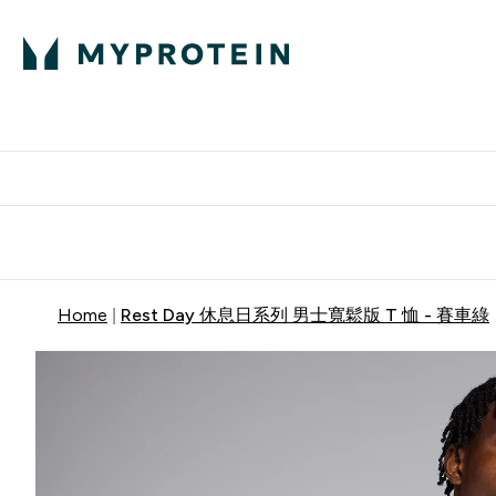
部落格
高蛋白
Enter 部
⌄
英國製造 品質保
Home
Rest Day 休息日系列 男士寬鬆版 T 恤 - 賽車綠