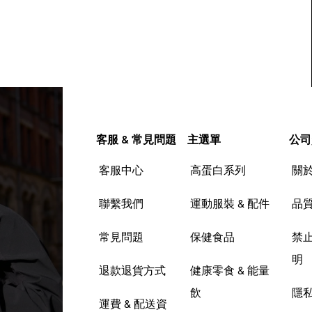
客服 & 常見問題
主選單
公司
客服中心
高蛋白系列
關
聯繫我們
運動服裝 & 配件
品
常見問題
保健食品
禁
明
退款退貨方式
健康零食 & 能量
飲
隱
運費 & 配送資