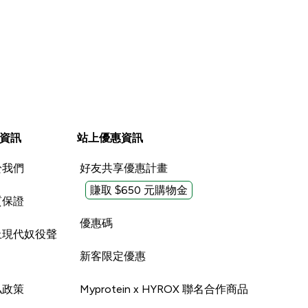
資訊
站上優惠資訊
於我們
好友共享優惠計畫
賺取 $650 元購物金
質保證
優惠碼
止現代奴役聲
新客限定優惠
私政策
Myprotein x HYROX 聯名合作商品