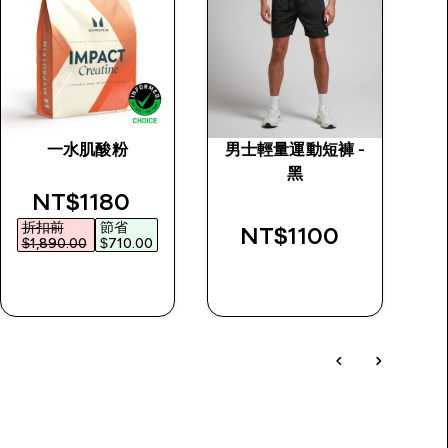
一水肌酸粉
男士輕量運動短褲 -
Re
黑
discounted price
NT$1180‎
折扣前
節省
NT$1100‎
$1,890.00‎
$710.00‎
快速查看
快速查看