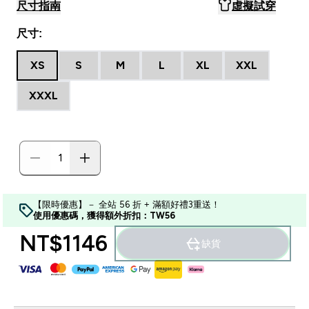
尺寸指南
虛擬試穿
尺寸:
XS
S
M
L
XL
XXL
XXXL
【限時優惠】－ 全站 56 折 + 滿額好禮3重送！
使用優惠碼，獲得額外折扣：TW56
NT$1146‎
缺貨