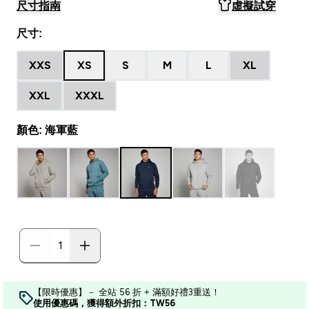
尺寸指南
虛擬試穿
尺寸:
XXS
XS
S
M
L
XL
XXL
XXXL
顏色: 海軍藍
【限時優惠】－ 全站 56 折 + 滿額好禮3重送！
使用優惠碼，獲得額外折扣：TW56