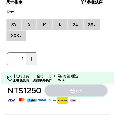
尺寸指南
虛擬試穿
尺寸:
XS
S
M
L
XL
XXL
XXXL
【限時優惠】－ 全站 56 折 + 滿額好禮3重送！
使用優惠碼，獲得額外折扣：TW56
NT$1250‎
缺貨