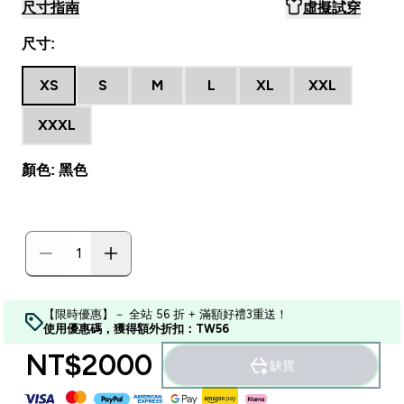
尺寸指南
虛擬試穿
尺寸:
XS
S
M
L
XL
XXL
XXXL
顏色: 黑色
【限時優惠】－ 全站 56 折 + 滿額好禮3重送！
使用優惠碼，獲得額外折扣：TW56
NT$2000‎
缺貨