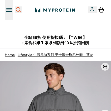
購物滿 $2,500 即免運費
全站56折 使用折扣碼：【TW56】
+素食和維生素系列額外10%折扣回饋
Home
Lifestyle 生活風尚系列 男士混合刷毛外套 - 苔灰