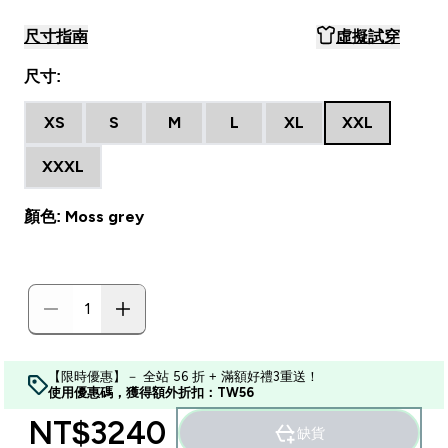
尺寸指南
虛擬試穿
尺寸:
XS
S
M
L
XL
XXL
XXXL
顏色: Moss grey
【限時優惠】－ 全站 56 折 + 滿額好禮3重送！
使用優惠碼，獲得額外折扣：TW56
NT$3240‎
缺貨