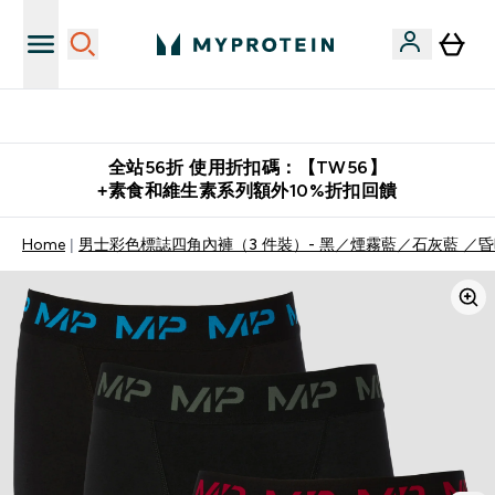
購物滿 $2,500 即免運費
全站56折 使用折扣碼：【TW56】
+素食和維生素系列額外10%折扣回饋
Home
男士彩色標誌四角內褲（3 件裝）- 黑／煙霧藍／石灰藍 ／