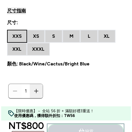
尺寸指南
尺寸:
XXS
XS
S
M
L
XL
XXL
XXXL
顏色: Black/Wine/Cactus/Bright Blue
【限時優惠】－ 全站 56 折 + 滿額好禮3重送！
使用優惠碼，獲得額外折扣：TW56
discounted price
NT$800‎
缺貨