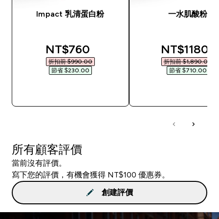
Impact 乳清蛋白粉
一水肌酸粉
discounted price
discounted
NT$760‎
NT$1180‎
折扣前 $990.00‎
折扣前 $1,890.00‎
節省 $230.00‎
節省 $710.00‎
快速查看
快速查看
所有顧客評價
當前沒有評價。
寫下您的評價，有機會獲得 NT$100 優惠券。
創建評價