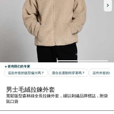
男士毛絨拉鍊外套
寬鬆版型森林綠全長拉鍊外套，綴以刺繡品牌標誌，附袋
鼠口袋