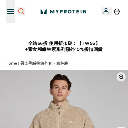
購物滿 $2,500 即免運費
全站56折 使用折扣碼：【TW56】
+素食和維生素系列額外10%折扣回饋
Home
男士毛絨拉鍊外套 - 森林綠