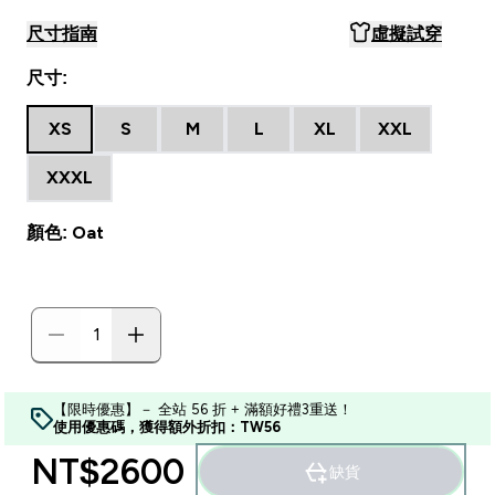
尺寸指南
虛擬試穿
尺寸:
XS
S
M
L
XL
XXL
XXXL
顏色: Oat
【限時優惠】－ 全站 56 折 + 滿額好禮3重送！
使用優惠碼，獲得額外折扣：TW56
NT$2600‎
缺貨