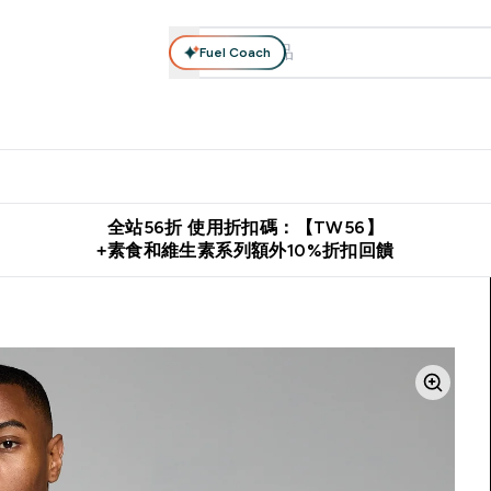
Fuel Coach
系列
營養補充品
運動服裝 & 配件
保健食品
健康零食 & 能
落格 submenu
Enter 高蛋白系列 submenu
Enter 營養補充品 submenu
Enter 運動服裝 & 配件 submen
Enter 保健食品 su
⌄
⌄
⌄
⌄
證
購物滿 $2,500 即免運費
推薦好友賺取 $650 元購物金
下載官
全站56折 使用折扣碼：【TW56】
+素食和維生素系列額外10%折扣回饋