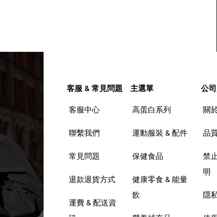
客服 & 常見問題
主選單
公司
客服中心
高蛋白系列
關
聯繫我們
運動服裝 & 配件
品
常見問題
保健食品
禁
明
退款退貨方式
健康零食 & 能量
飲
隱
運費 & 配送資