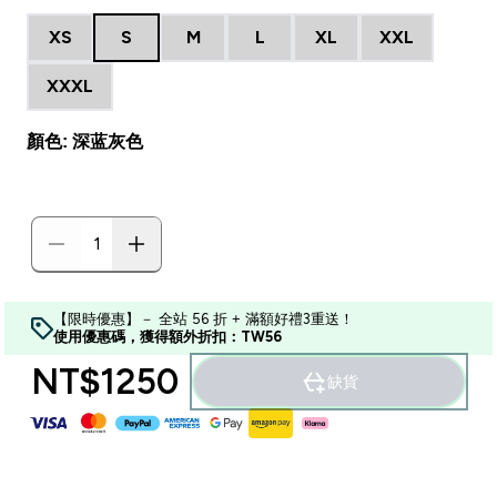
XS
S
M
L
XL
XXL
XXXL
顏色: 深蓝灰色
【限時優惠】－ 全站 56 折 + 滿額好禮3重送！
使用優惠碼，獲得額外折扣：TW56
NT$1250‎
缺貨