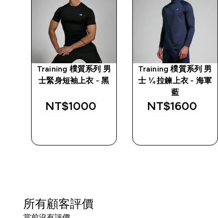
白粉
Training 樸質系列 男
Training 樸質系列 男
士緊身短袖上衣 - 黑
士 ¼ 拉鍊上衣 - 海軍
d price
藍
NT$1000‎
NT$1600‎
0‎
快速查看
快速查看
所有顧客評價
當前沒有評價。