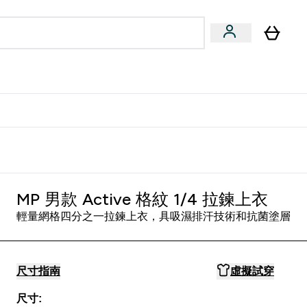
量飲
Vegan 系列
u
bmenu
Enter 健康零食 & 能量飲 submenu
Enter Vegan 系列 submenu
⌄
⌄
方 APP 獲得獨家優惠
MP 男款 Active 格紋 1/4 拉鍊上衣
輕量網格四分之一拉鍊上衣，具吸濕排汗技術和抗菌塗層
尺寸指南
虛擬試穿
尺寸: