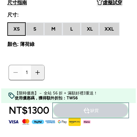
尺寸指南
虛擬試穿
尺寸:
XS
S
M
L
XL
XXL
顏色: 薄荷綠
【限時優惠】－ 全站 56 折 + 滿額好禮3重送！
使用優惠碼，獲得額外折扣：TW56
NT$1300‎
缺貨