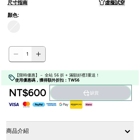
尺寸指南
虛擬試穿
顏色:
【限時優惠】－ 全站 56 折 + 滿額好禮3重送！
使用優惠碼，獲得額外折扣：TW56
NT$600‎
缺貨
商品介紹