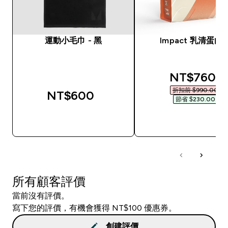
運動小毛巾 - 黑
Impact 乳清蛋白
discounted
NT$760‎
折扣前 $990.00‎
NT$600‎
節省 $230.00‎
快速查看
快速查看
所有顧客評價
當前沒有評價。
寫下您的評價，有機會獲得 NT$100 優惠券。
創建評價