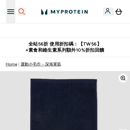
購物滿 $2,500 即免運費
全站56折 使用折扣碼：【TW56】
+素食和維生素系列額外10%折扣回饋
Home
運動小毛巾 - 深海軍藍