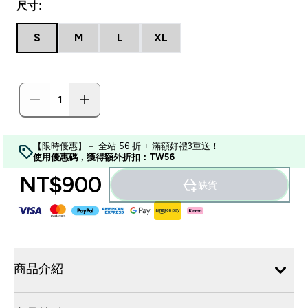
尺寸:
S
M
L
XL
【限時優惠】－ 全站 56 折 + 滿額好禮3重送！
使用優惠碼，獲得額外折扣：TW56
NT$900‎
缺貨
商品介紹