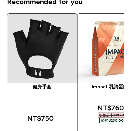
Recommended for you
健身手套
Impact 乳清蛋白
discounted
NT$760‎
折扣前 $990.00‎
NT$750‎
節省 $230.00‎