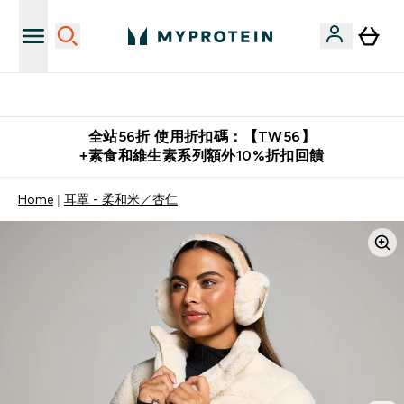
購物滿 $2,500 即免運費
全站56折 使用折扣碼：【TW56】
+素食和維生素系列額外10%折扣回饋
Home
耳罩 - 柔和米／杏仁