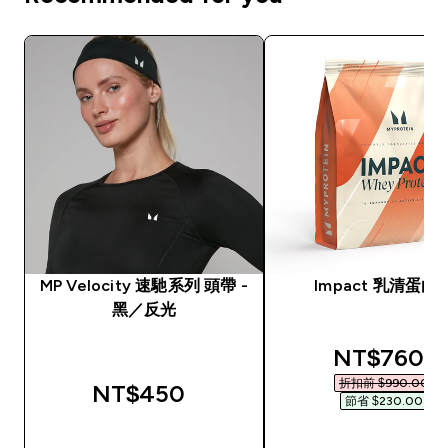
MP Velocity 速馳系列 頭帶 -
Impact 乳清蛋白
黑／反光
discounted
NT$760‎
折扣前 $990.00‎
NT$450‎
節省 $230.00‎
快速查看
快速查看