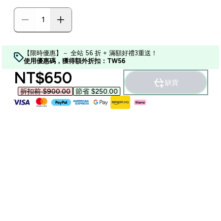
【限時優惠】－ 全站 56 折 + 滿額好禮3重送！
使用優惠碼，獲得額外折扣：TW56
discounted price
NT$650‎
缺貨
折扣前 $900.00‎
節省 $250.00‎