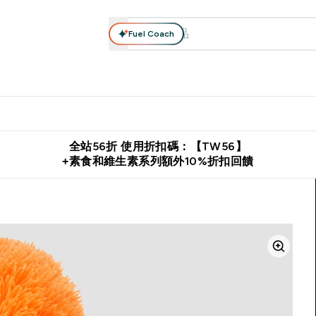
Fuel Coach
系列
營養補充品
運動服裝 & 配件
保健食品
健康零食 & 能
落格 submenu
Enter 高蛋白系列 submenu
Enter 營養補充品 submenu
Enter 運動服裝 & 配件 submen
Enter 保健食品 su
⌄
⌄
⌄
⌄
證
購物滿 $2,500 即免運費
推薦好友賺取 $650 元購物金
下載官
全站56折 使用折扣碼：【TW56】
+素食和維生素系列額外10%折扣回饋