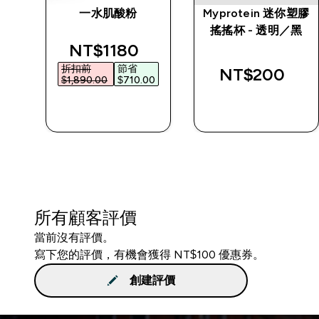
水壺
一水肌酸粉
Myprotein 迷你塑膠
搖搖杯 - 透明／黑
discounted price
NT$1180‎
折扣前
節省
NT$200‎
$1,890.00‎
$710.00‎
快速查看
快速查看
所有顧客評價
當前沒有評價。
寫下您的評價，有機會獲得 NT$100 優惠券。
創建評價