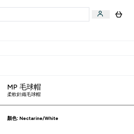
量飲
Vegan 系列
u
bmenu
Enter 健康零食 & 能量飲 submenu
Enter Vegan 系列 submenu
⌄
⌄
方 APP 獲得獨家優惠
MP 毛球帽
柔軟針織毛球帽
顏色: Nectarine/White