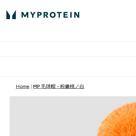
部落格
高蛋白
Enter 部
⌄
英國製造 品質保
Home
MP 毛球帽 - 粉嫩桃／白