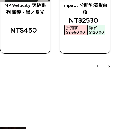
MP Velocity 速馳系
Impact 分離乳清蛋白
Es
列 頭帶 - 黑／反光
粉
discounted price
NT$2530‎
折扣前
節省
NT$450‎
$2,650.00‎
$120.00‎
快速查看
快速查看