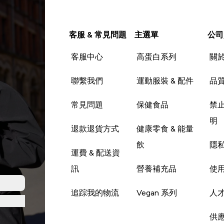
客服 & 常見問題
主選單
公司
客服中心
高蛋白系列
關
聯繫我們
運動服裝 & 配件
品
常見問題
保健食品
禁
明
退款退貨方式
健康零食 & 能量
飲
隱
運費 & 配送資
訊
營養補充品
使
追踪我的物流
Vegan 系列
人
供