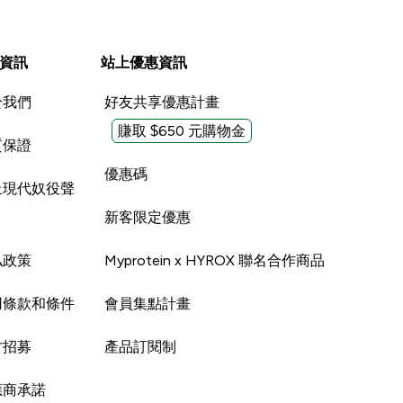
資訊
站上優惠資訊
於我們
好友共享優惠計畫
賺取 $650 元購物金
質保證
優惠碼
止現代奴役聲
新客限定優惠
私政策
Myprotein x HYROX 聯名合作商品
用條款和條件
會員集點計畫
才招募
產品訂閱制
應商承諾