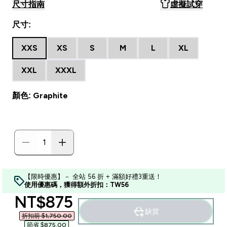
尺寸指南
虛擬試穿
尺寸:
XXS
XS
S
M
L
XL
XXL
XXXL
顏色: Graphite
【限時優惠】－ 全站 56 折 + 滿額好禮3重送！
使用優惠碼，獲得額外折扣：TW56
discounted price
NT$875‎
缺貨
折扣前 $1,750.00‎
節省 $875.00‎