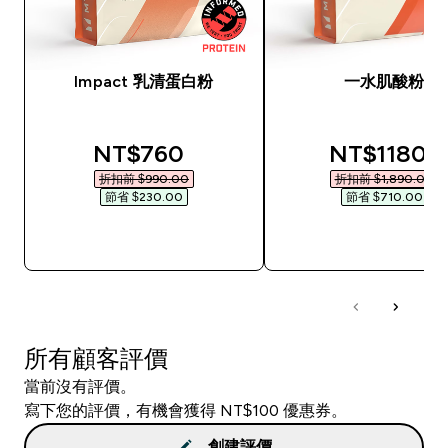
Impact 乳清蛋白粉
一水肌酸粉
discounted price
discounted
NT$760‎
NT$1180‎
折扣前 $990.00‎
折扣前 $1,890.00‎
節省 $230.00‎
節省 $710.00‎
快速查看
快速查看
所有顧客評價
當前沒有評價。
寫下您的評價，有機會獲得 NT$100 優惠券。
創建評價