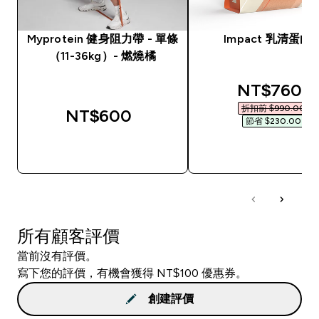
Myprotein 健身阻力帶 - 單條
Impact 乳清蛋白
（11-36kg）- 燃燒橘
discounted
NT$760‎
折扣前 $990.00‎
NT$600‎
節省 $230.00‎
快速查看
快速查看
所有顧客評價
當前沒有評價。
寫下您的評價，有機會獲得 NT$100 優惠券。
創建評價