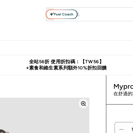
Fuel Coach
系列
營養補充品
運動服裝 & 配件
保健食品
健康零食 & 能
落格 submenu
Enter 高蛋白系列 submenu
Enter 營養補充品 submenu
Enter 運動服裝 & 配件 submen
Enter 保健食品 su
⌄
⌄
⌄
⌄
證
購物滿 $2,500 即免運費
推薦好友賺取 $650 元購物金
下載官
全站56折 使用折扣碼：【TW56】
+素食和維生素系列額外10%折扣回饋
Mypr
在舒適的