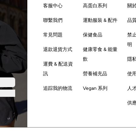
客服中心
高蛋白系列
關
聯繫我們
運動服裝 & 配件
品
常見問題
保健食品
禁
明
退款退貨方式
健康零食 & 能量
飲
隱
運費 & 配送資
訊
營養補充品
使
追踪我的物流
Vegan 系列
人
供