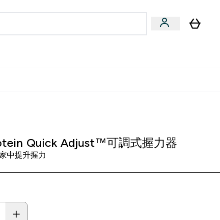
量飲
Vegan 系列
u
bmenu
Enter 健康零食 & 能量飲 submenu
Enter Vegan 系列 submenu
⌄
⌄
方 APP 獲得獨家優惠
otein Quick Adjust™可調式握力器
家中提升握力