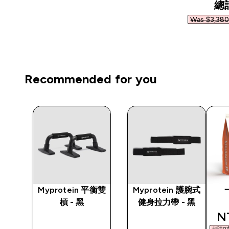
總
Was $3,380
Recommended for you
蛋白
Myprotein 平衡雙
Myprotein 護腕式
槓 - 黑
健身拉力帶 - 黑
ed price
di
N