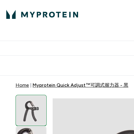
部落格
高蛋白
Enter 部
⌄
英國製造 品質保
Home
Myprotein Quick Adjust™可調式握力器 - 黑