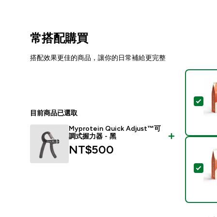
常搭配購買
搭配效果更佳的商品，讓你的日常補給更完整
選取
目前商品已選取
Myprotein Quick Adjust™可
調式握力器 - 黑
NT$500‎
選取