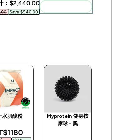
計：
$2,440.00‎
一起加入購物車
.00‎
Save $940.00‎
一水肌酸粉
Myprotein 健身按
Myprotein 運
摩球 - 黑
壺 - 透明／
scounted price
T$1180‎