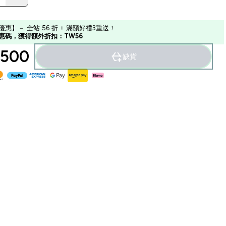
優惠】－ 全站 56 折 + 滿額好禮3重送！
惠碼，獲得額外折扣：TW56
500‎
缺貨