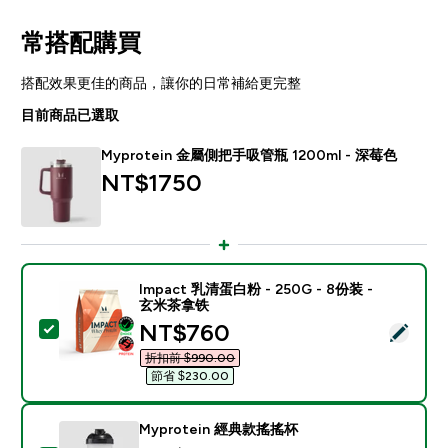
常搭配購買
搭配效果更佳的商品，讓你的日常補給更完整
目前商品已選取
Myprotein 金屬側把手吸管瓶 1200ml - 深莓色
NT$1750‎
Impact 乳清蛋白粉 - 250G - 8份装 -
玄米茶拿铁
discounted price
NT$760‎
選取此商品 - Impact 乳清蛋白粉 - 250G - 8份装 - 
折扣前 $990.00‎
節省 $230.00‎
Myprotein 經典款搖搖杯