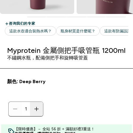
Myprotein 金屬側把手吸管瓶 1200ml
不鏽鋼水瓶，配備側把手和旋轉吸管蓋
顏色: Deep Berry
【限時優惠】－ 全站 56 折 + 滿額好禮3重送！