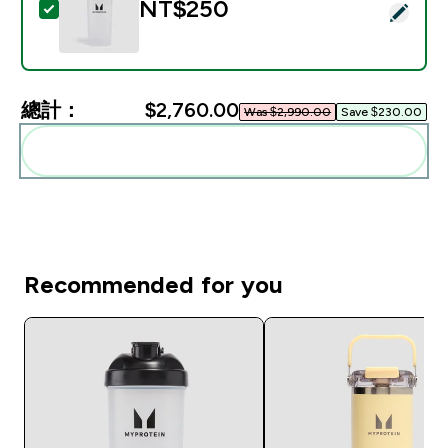
NT$250‎
選取此商品 - Myprotein 經典款搖搖杯
總計：
$2,760.00‎
Was $2,990.00‎
Save $230.00‎
一起加入購物車
Recommended for you