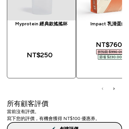
Myprotein 經典款搖搖杯
Impact 乳清蛋白
discounted
NT$760‎
折扣前 $990.00‎
NT$250‎
節省 $230.00‎
快速查看
快速查看
所有顧客評價
當前沒有評價。
寫下您的評價，有機會獲得 NT$100 優惠券。
創建評價