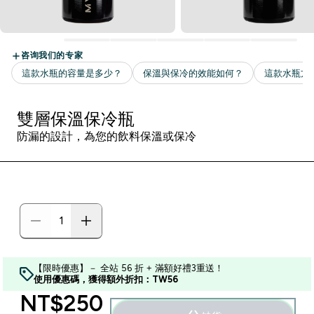
雙層保溫保冷瓶
防漏的設計，為您的飲料保溫或保冷
【限時優惠】－ 全站 56 折 + 滿額好禮3重送！
使用優惠碼，獲得額外折扣：TW56
discounted price
NT$250‎