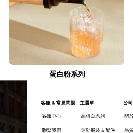
蛋白粉系列
客服 & 常見問題
主選單
公司
客服中心
高蛋白系列
關
聯繫我們
運動服裝 & 配件
品