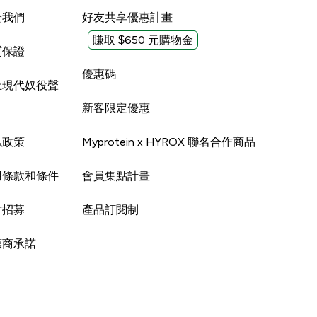
於我們
好友共享優惠計畫
賺取 $650 元購物金
質保證
優惠碼
止現代奴役聲
新客限定優惠
私政策
Myprotein x HYROX 聯名合作商品
用條款和條件
會員集點計畫
才招募
產品訂閱制
應商承諾