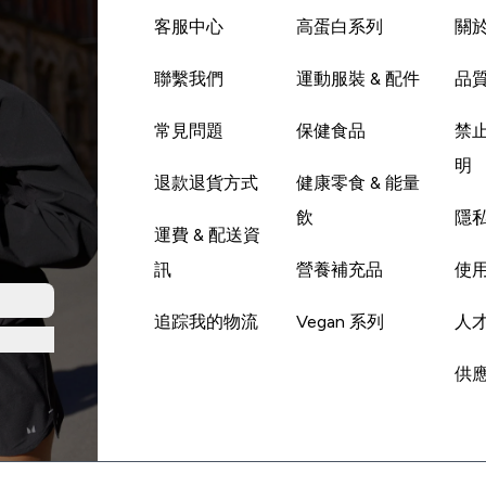
客服中心
高蛋白系列
關
聯繫我們
運動服裝 & 配件
品
常見問題
保健食品
禁
明
退款退貨方式
健康零食 & 能量
飲
隱
運費 & 配送資
訊
營養補充品
使
追踪我的物流
Vegan 系列
人
供