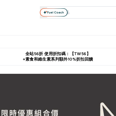
Fuel Coach
系列
營養補充品
運動服裝 & 配件
保健食品
健康零食 & 能
落格 submenu
Enter 高蛋白系列 submenu
Enter 營養補充品 submenu
Enter 運動服裝 & 配件 submen
Enter 保健食品 su
⌄
⌄
⌄
⌄
證
購物滿 $2,500 即免運費
推薦好友賺取 $650 元購物金
下載官
全站56折 使用折扣碼：【TW56】
+素食和維生素系列額外10%折扣回饋