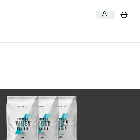
量飲
Vegan 系列
u
bmenu
Enter 健康零食 & 能量飲 submenu
Enter Vegan 系列 submenu
⌄
⌄
方 APP 獲得獨家優惠