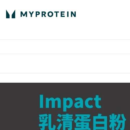
部落格
高蛋白
Enter 部
⌄
英國製造 品質保