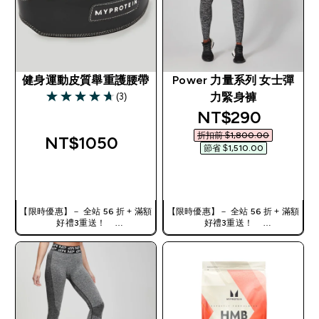
健身運動皮質舉重護腰帶
Power 力量系列 女士彈
(3)
力緊身褲
4.67 out of 5 stars
discounted pri
NT$290‎
折扣前 $1,800.00‎
NT$1050‎
節省 $1,510.00‎
快速查看
快速查看
【限時優惠】－ 全站 56 折 + 滿額
【限時優惠】－ 全站 56 折 + 滿額
好禮3重送！
好禮3重送！
使用優惠碼，獲得額外折扣：
使用優惠碼，獲得額外折扣：
TW56
TW56