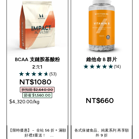
BCAA 支鏈胺基酸粉
維他命 B 群片
(14)
2:1:1
5 out of 5 stars
(53)
4.68 out of 5 stars
discounted price
NT$1080‎
折扣前 $2,640.00‎
節省 $1,560.00‎
NT$660‎
$4,320.00‎/kg
快速查看
快速查看
【限時優惠】－ 全站 56 折 + 滿額
各式保健食品、純素系列 再享額
好禮3重送！
外 9 折