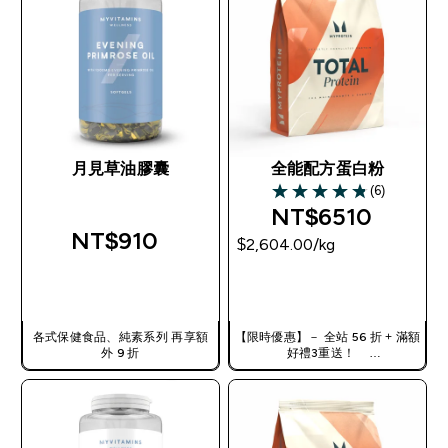
月見草油膠囊
全能配方蛋白粉
(6)
4.83 out of 5 stars
NT$6510‎
NT$910‎
$2,604.00‎/kg
快速查看
快速查看
各式保健食品、純素系列 再享額
【限時優惠】－ 全站 56 折 + 滿額
外 9 折
好禮3重送！
使用優惠碼，獲得額外折扣：
TW56