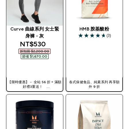
Curve 曲線系列 女士緊
HMB 胺基酸粉
(3)
身褲 - 灰
4.67 out of 5 stars
discounted price
NT$530‎
折扣前 $2,200.00‎
節省 $1,670.00‎
快速查看
APP EXCLUSIVE
【限時優惠】－ 全站 56 折 + 滿額
各式保健食品、純素系列 再享額
好禮3重送！
外 9 折
使用優惠碼，獲得額外折扣：
TW56