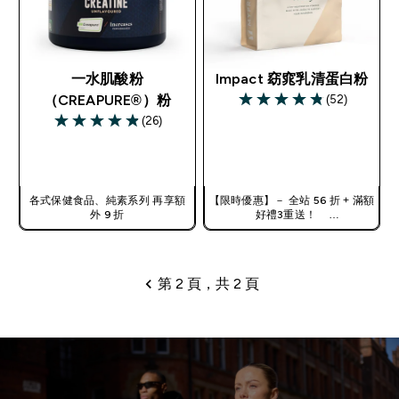
一水肌酸粉
Impact 窈窕乳清蛋白粉
(52)
（CREAPURE®）粉
4.79 out of 5 stars
(26)
4.88 out of 5 stars
快速查看
快速查看
各式保健食品、純素系列 再享額
【限時優惠】－ 全站 56 折 + 滿額
外 9 折
好禮3重送！
使用優惠碼，獲得額外折扣：
TW56
第 2 頁，共 2 頁
分頁