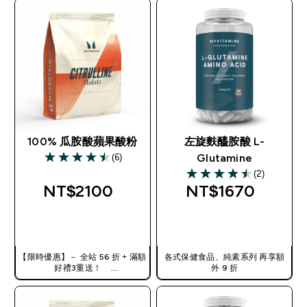
100% 瓜胺酸蘋果酸粉
左旋麩醯胺酸 L-
(6)
Glutamine
4.5 out of 5 stars
(2)
4.5 out of 5 stars
NT$2100‎
NT$1670‎
快速查看
快速查看
【限時優惠】－ 全站 56 折 + 滿額
各式保健食品、純素系列 再享額
好禮3重送！
外 9 折
使用優惠碼，獲得額外折扣：
TW56