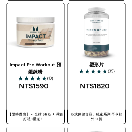
TW56
TW56
Impact Pre Workout 預
塑形片
(35)
鍛鍊粉
4.74 out of 5 stars
(13)
4.85 out of 5 stars
NT$1590‎
NT$1820‎
快速查看
快速查看
【限時優惠】－ 全站 56 折 + 滿額
各式保健食品、純素系列 再享額
好禮3重送！
外 9 折
使用優惠碼，獲得額外折扣：
TW56