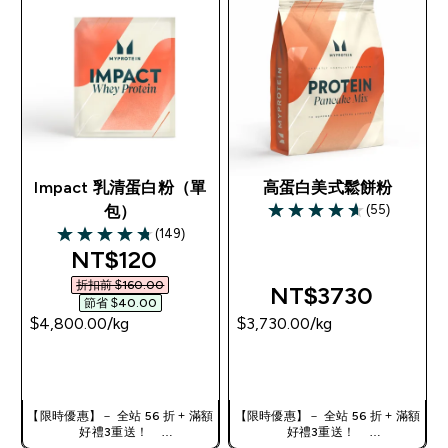
Impact 乳清蛋白粉（單
高蛋白美式鬆餅粉
(55)
包）
4.65 out of 5 stars
(149)
4.72 out of 5 stars
discounted price
NT$120‎
折扣前 $160.00‎
NT$3730‎
節省 $40.00‎
$4,800.00‎/kg
$3,730.00‎/kg
快速查看
快速查看
【限時優惠】－ 全站 56 折 + 滿額
【限時優惠】－ 全站 56 折 + 滿額
好禮3重送！
好禮3重送！
使用優惠碼，獲得額外折扣：
使用優惠碼，獲得額外折扣：