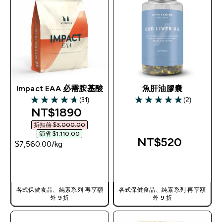
Impact EAA 必需胺基酸
魚肝油膠囊
(31)
(2)
4.71 out of 5 stars
5 out of 5 stars
discounted price
NT$1890‎
折扣前 $3,000.00‎
節省 $1,110.00‎
NT$520‎
$7,560.00‎/kg
快速查看
快速查看
各式保健食品、純素系列 再享額
各式保健食品、純素系列 再享額
外 9 折
外 9 折