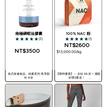
南極磷蝦油膠囊
100% NAC 粉
(2)
(1)
5 out of 5 stars
5 out of 5 stars
NT$2600‎
NT$3500‎
$13,000.00‎/kg
快速查看
快速查看
各式保健食品、純素系列 再享額
【限時優惠】－ 全站 56 折 + 滿額
外 9 折
好禮3重送！
使用優惠碼，獲得額外折扣：
TW56