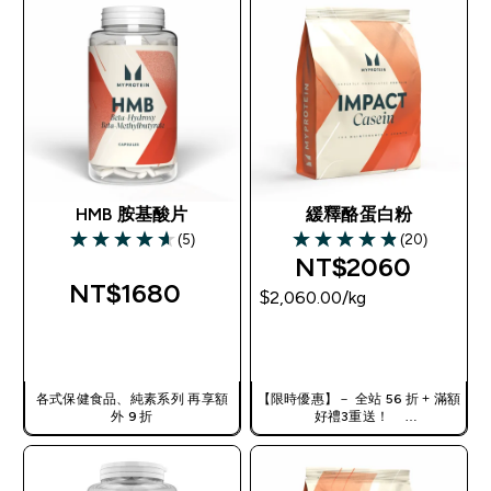
HMB 胺基酸片
緩釋酪蛋白粉
(5)
(20)
4.6 out of 5 stars
4.85 out of 5 stars
NT$2060‎
NT$1680‎
$2,060.00‎/kg
快速查看
快速查看
各式保健食品、純素系列 再享額
【限時優惠】－ 全站 56 折 + 滿額
外 9 折
好禮3重送！
使用優惠碼，獲得額外折扣：
TW56