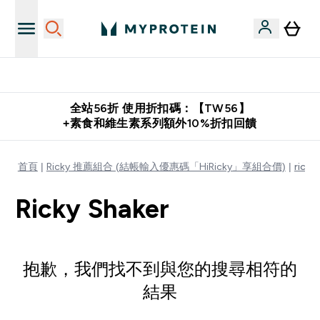
購物滿 $2,500 即免運費
全站56折 使用折扣碼：【TW56】
+素食和維生素系列額外10%折扣回饋
首頁
Ricky 推薦組合 (結帳輸入優惠碼「HiRicky」享組合價)
ricky
Ricky Shaker
抱歉，我們找不到與您的搜尋相符的
結果