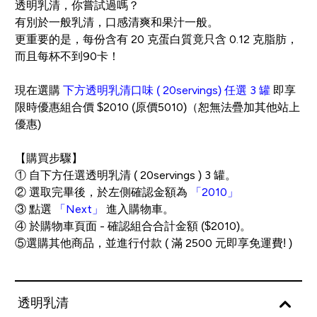
透明乳清，你嘗試過嗎？
有別於一般乳清，口感清爽和果汁一般。
更重要的是，每份含有 20 克蛋白質竟只含 0.12 克脂肪，
而且每杯不到90卡！
現在選購
下方透明乳清口味 ( 20servings) 任選 3 罐
即享
限時優惠組合價 $2010 (原價5010)（恕無法疊加其他站上
優惠)
【購買步驟】
① 自下方任選透明乳清 ( 20servings ) 3 罐。
② 選取完畢後，於左側確認金額為
「2010」
③ 點選
「Next」
進入購物車。
④ 於購物車頁面 - 確認組合合計金額 ($2010)。
⑤選購其他商品，並進行付款 ( 滿 2500 元即享免運費! )
透明乳清