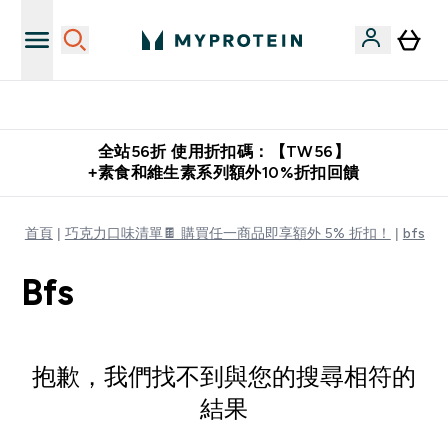
購物滿 $2,500 即免運費
全站56折 使用折扣碼：【TW56】
+素食和維生素系列額外10%折扣回饋
首頁
巧克力口味清單🍫 購買任一商品即享額外 5% 折扣！
bfs
Bfs
抱歉，我們找不到與您的搜尋相符的
結果