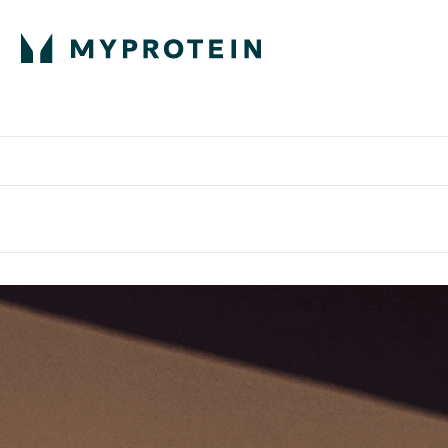
部落格
高蛋白
Enter 部
⌄
英國製造 品質保