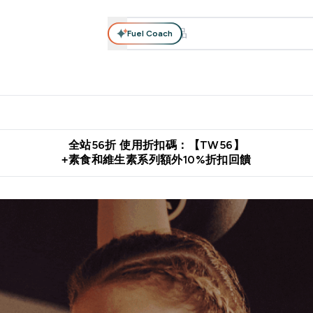
Fuel Coach
系列
營養補充品
運動服裝 & 配件
保健食品
健康零食 & 能
落格 submenu
Enter 高蛋白系列 submenu
Enter 營養補充品 submenu
Enter 運動服裝 & 配件 submen
Enter 保健食品 su
⌄
⌄
⌄
⌄
證
購物滿 $2,500 即免運費
推薦好友賺取 $650 元購物金
下載官
全站56折 使用折扣碼：【TW56】
+素食和維生素系列額外10%折扣回饋