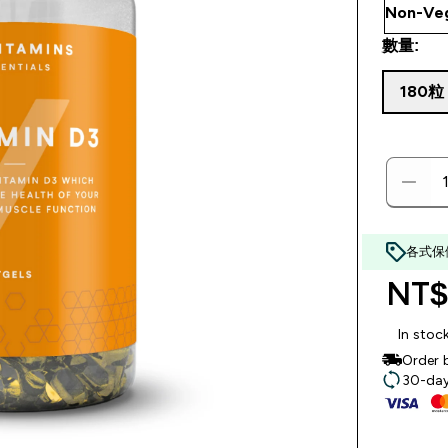
數量:
180粒
各式保
NT$
In stoc
Order 
30-day