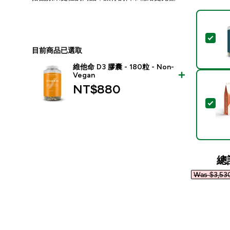
選取
目前商品已選取
維他命 D3 膠囊 - 180粒 - Non-
Vegan
NT$880‎
選取
總
Was $3,530