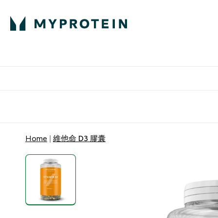
部落格
高蛋白
Enter 部
⌄
英國製造 品質保
Home
維他命 D3 膠囊