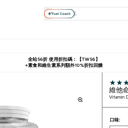
Fuel Coach
系列
營養補充品
運動服裝 & 配件
保健食品
健康零食 & 能
落格 submenu
Enter 高蛋白系列 submenu
Enter 營養補充品 submenu
Enter 運動服裝 & 配件 submen
Enter 保健食品 su
⌄
⌄
⌄
⌄
證
購物滿 $2,500 即免運費
推薦好友賺取 $650 元購物金
下載官
全站56折 使用折扣碼：【TW56】
+素食和維生素系列額外10%折扣回饋
4.95 out 
維他命
Vitamin 
口味: