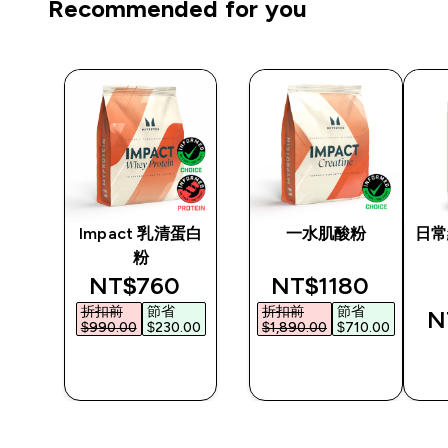
Recommended for you
Impact 乳清蛋白
一水肌酸粉
日常
粉
discounted price
discounted pric
NT$760‎
NT$1180‎
折扣前
節省
折扣前
節省
N
$990.00‎
$230.00‎
$1,890.00‎
$710.00‎
快速查看
快速查看