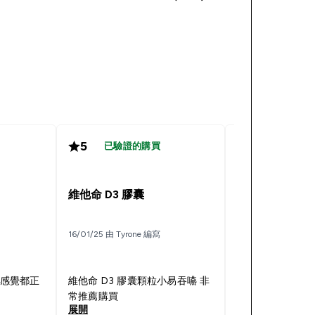
5
5
已驗證的購買
已驗證的
維他命 D3 膠囊
維他命D3膠囊
16/01/25 由 Tyrone 編寫
09/09/24 由 Tyron
體感覺都正
維他命 D3 膠囊顆粒小易吞嚥 非
這個包裝跟品質
常推薦購買
開始吃了一週覺
展開
展開