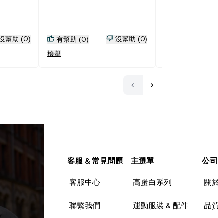
沒幫助 (0)
沒幫助 (0)
有幫助 (0)
有幫助 (0)
檢舉
檢舉
客服 & 常見問題
主選單
公司
客服中心
高蛋白系列
關
聯繫我們
運動服裝 & 配件
品