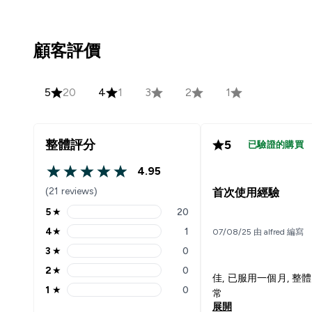
顧客評價
5
20
4
1
3
2
1
整體評分
5
已驗證的購買
4.95
4.95 out of 5 stars
(21 reviews)
首次使用經驗
5
★
20
5 stars rating 20 reviews
4
★
1
07/08/25 由 alfred 編寫
4 stars rating 1 reviews
3
★
0
3 stars rating 0 reviews
2
★
0
2 stars rating 0 reviews
佳, 已服用一個月, 整
1
★
0
常
1 stars rating 0 reviews
展開