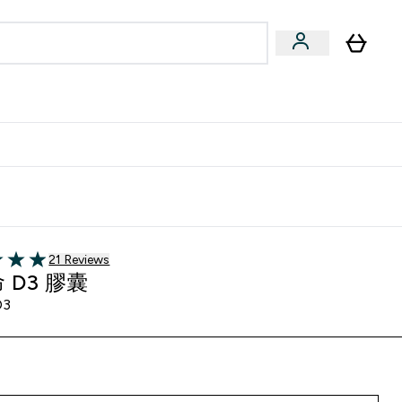
量飲
Vegan 系列
u
bmenu
Enter 健康零食 & 能量飲 submenu
Enter Vegan 系列 submenu
⌄
⌄
方 APP 獲得獨家優惠
21 customer reviews
21 Reviews
of 5 stars
 D3 膠囊
D3