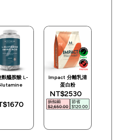
麩醯胺酸 L-
Impact 分離乳清
升級版綜合維
lutamine
蛋白粉
e
discounted price
NT$2530‎
折扣前
節省
T$1670‎
NT$780‎
$2,650.00‎
$120.00‎
快速查看
快速查看
快速查看