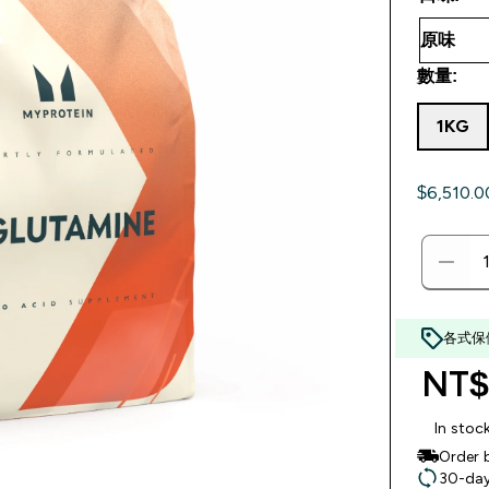
數量:
1KG
$6,510
各式保
NT$
In stoc
Order 
30-day