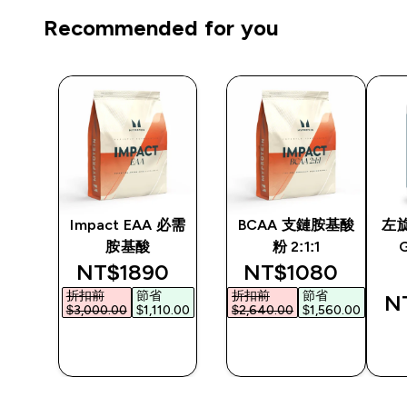
Recommended for you
蛋白
Impact EAA 必需
BCAA 支鏈胺基酸
左旋
胺基酸
粉 2:1:1
G
ed price
discounted price
discounted pric
NT$1890‎
NT$1080‎
折扣前
節省
折扣前
節省
N
00‎
$3,000.00‎
$1,110.00‎
$2,640.00‎
$1,560.00‎
快速查看
快速查看