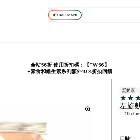
Fuel Coach
系列
營養補充品
運動服裝 & 配件
保健食品
健康零食 & 能
落格 submenu
Enter 高蛋白系列 submenu
Enter 營養補充品 submenu
Enter 運動服裝 & 配件 submen
Enter 保健食品 su
⌄
⌄
⌄
⌄
證
購物滿 $2,500 即免運費
推薦好友賺取 $650 元購物金
下載官
全站56折 使用折扣碼：【TW56】
+素食和維生素系列額外10%折扣回饋
蛋奶素
4.92 out 
左旋麩醯
L-Glutam
口味: