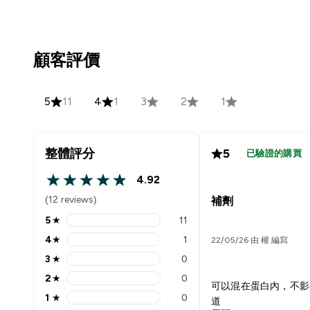
顧客評價
5
11
4
1
3
2
1
整體評分
5
已驗證的購買
4.92
4.92 out of 5 stars
(12 reviews)
補劑
5
★
11
5 stars rating 11 reviews
4
★
1
22/05/26 由 權 編寫
4 stars rating 1 reviews
3
★
0
3 stars rating 0 reviews
2
★
0
2 stars rating 0 reviews
可以混在蛋白內，不影
1
★
0
道
1 stars rating 0 reviews