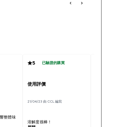
5
5
已驗證的購買
已驗證的
使用評價
左旋麩醯胺酸
21/04/23 由 CCL 編寫
26/10/21 由 林稘梵
響整體味
溶解度很棒！
能幫助肌肉修復