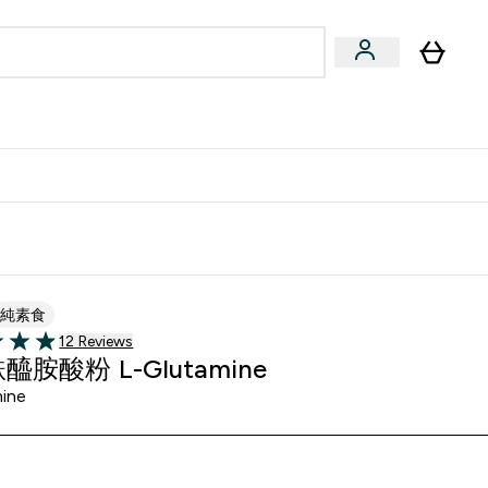
量飲
Vegan 系列
u
bmenu
Enter 健康零食 & 能量飲 submenu
Enter Vegan 系列 submenu
⌄
⌄
方 APP 獲得獨家優惠
純素食
12 customer reviews
12 Reviews
of 5 stars
胺酸粉 L-Glutamine
ine