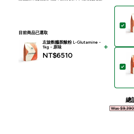
選取
目前商品已選取
左旋麩醯胺酸粉 L-Glutamine -
1kg - 原味
NT$6510‎
選取
總
Was $9,390