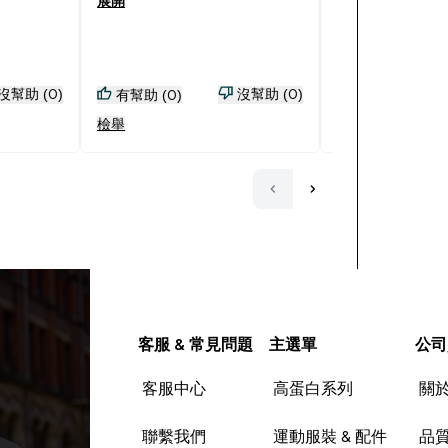
展開
展開
沒幫助 (0)
沒幫助 (0)
有幫助 (0)
有幫助 (0)
檢舉
檢舉
客服 & 常見問題
主選單
公司
客服中心
高蛋白系列
關
聯繫我們
運動服裝 & 配件
品