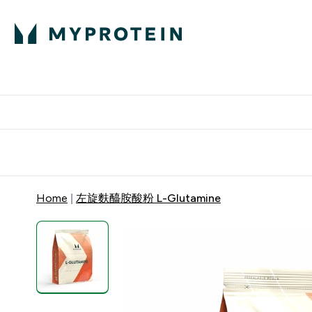
部落格
高蛋白
Enter 部
⌄
英國製造 品質保
Home
左旋麩醯胺酸粉 L-Glutamine