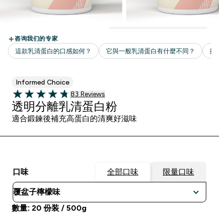
Informed Choice
83 customer reviews
83 Reviews
4.78 out of 5 stars
透明分離乳清蛋白粉
適合鍛鍊後補充高蛋白的清爽好滋味
口味
全部口味
限量口味
數量: 20 份装 / 500g