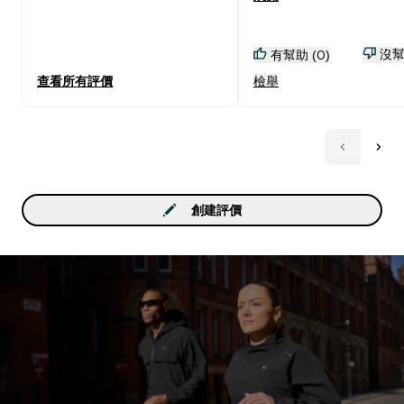
沒幫
有幫助 (0)
查看所有評價
檢舉
創建評價