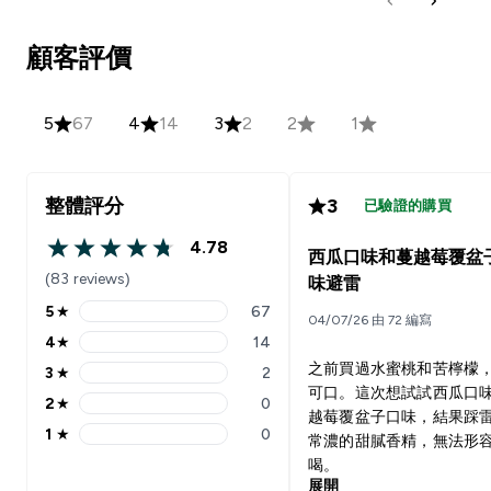
顧客評價
5
67
4
14
3
2
2
1
整體評分
3
已驗證的購買
4.78
西瓜口味和蔓越莓覆盆
4.78 out of 5 stars
(83 reviews)
味避雷
5
★
67
04/07/26 由 72 編寫
5 stars rating 67 reviews
4
★
14
4 stars rating 14 reviews
之前買過水蜜桃和苦檸檬
3
★
2
3 stars rating 2 reviews
可口。這次想試試西瓜口
2
★
0
2 stars rating 0 reviews
越莓覆盆子口味，結果踩
1
★
0
常濃的甜膩香精，無法形
1 stars rating 0 reviews
喝。
展開