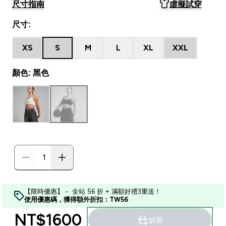
尺寸指南
虛擬試穿
尺寸:
XS
S
M
L
XL
XXL
顏色: 黑色
【限時優惠】－ 全站 56 折 + 滿額好禮3重送！
使用優惠碼，獲得額外折扣：TW56
NT$1600‎
缺貨