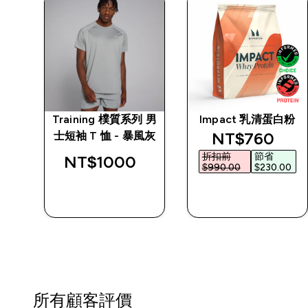
 男
Training 樸質系列 男
Impact 乳清蛋白粉
discounted p
NT$760‎
灰
士短袖 T 恤 - 暴風灰
折扣前
節省
NT$1000‎
$990.00‎
$230.00‎
快速查看
快速查看
所有顧客評價