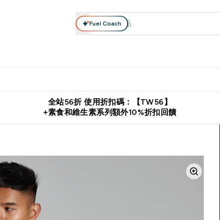
Fuel Coach
系列
營養補充品
運動服裝 & 配件
保健食品
健康零食 & 能
落格 submenu
Enter 高蛋白系列 submenu
Enter 營養補充品 submenu
Enter 運動服裝 & 配件 submen
Enter 保健食品 su
⌄
⌄
⌄
⌄
證
購物滿 $2,500 即免運費
推薦好友賺取 $650 元購物金
下載官
全站56折 使用折扣碼：【TW56】
+素食和維生素系列額外10%折扣回饋