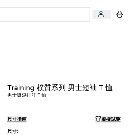
量飲
Vegan 系列
u
bmenu
Enter 健康零食 & 能量飲 submenu
Enter Vegan 系列 submenu
⌄
⌄
方 APP 獲得獨家優惠
Training 樸質系列 男士短袖 T 恤
男士吸濕排汗 T 恤
尺寸指南
虛擬試穿
尺寸: