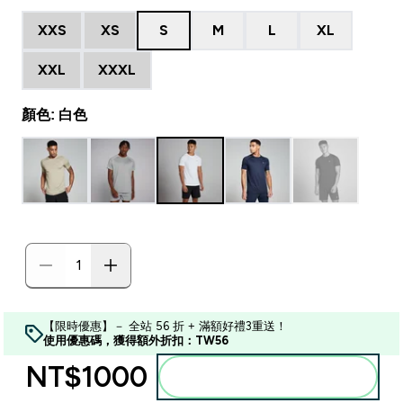
XXS
XS
S
M
L
XL
XXL
XXXL
顏色: 白色
【限時優惠】－ 全站 56 折 + 滿額好禮3重送！
使用優惠碼，獲得額外折扣：TW56
NT$1000‎
加入購物車