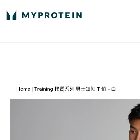
部落格
高蛋白
Enter 部
⌄
英國製造 品質保
Home
Training 樸質系列 男士短袖 T 恤 - 白