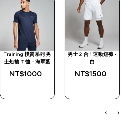
Training 樸質系列 男
男士 2 合 1 運動短褲 -
Re
rice
士短袖 T 恤 - 海軍藍
白
NT$1000‎
NT$1500‎
快速查看
快速查看