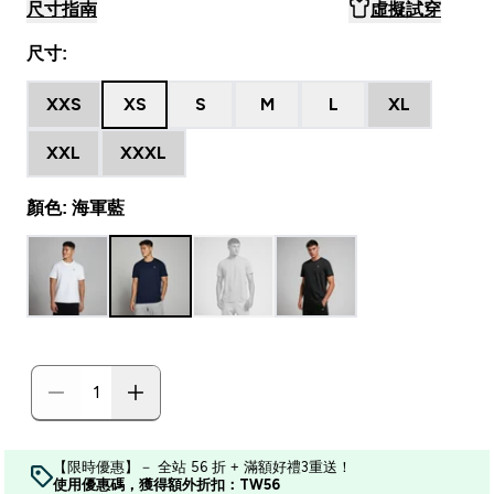
尺寸指南
虛擬試穿
尺寸:
XXS
XS
S
M
L
XL
XXL
XXXL
顏色: 海軍藍
【限時優惠】－ 全站 56 折 + 滿額好禮3重送！
使用優惠碼，獲得額外折扣：TW56