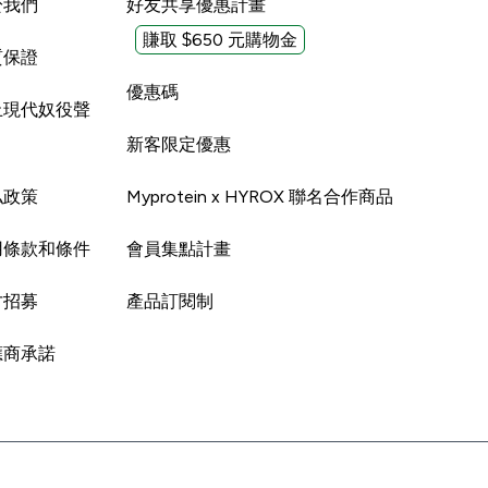
於我們
好友共享優惠計畫
賺取 $650 元購物金
質保證
優惠碼
止現代奴役聲
新客限定優惠
私政策
Myprotein x HYROX 聯名合作商品
用條款和條件
會員集點計畫
才招募
產品訂閱制
應商承諾