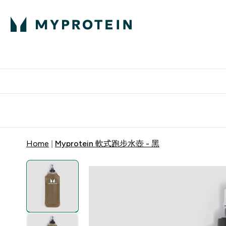
部落格
高蛋白
Enter 部
⌄
英國製造 品質保
Home
Myprotein 軟式跑步水壺 - 黑