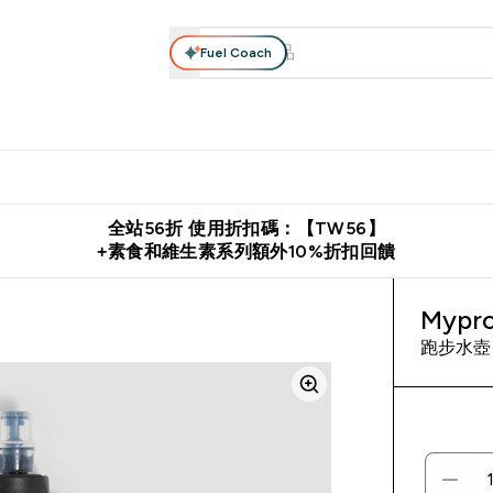
Fuel Coach
系列
營養補充品
運動服裝 & 配件
保健食品
健康零食 & 能
落格 submenu
Enter 高蛋白系列 submenu
Enter 營養補充品 submenu
Enter 運動服裝 & 配件 submen
Enter 保健食品 su
⌄
⌄
⌄
⌄
證
購物滿 $2,500 即免運費
推薦好友賺取 $650 元購物金
下載官
全站56折 使用折扣碼：【TW56】
+素食和維生素系列額外10%折扣回饋
Myp
跑步水壺 -