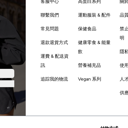
客服中心
高蛋白系列
關
聯繫我們
運動服裝 & 配件
品
常見問題
保健食品
禁
明
退款退貨方式
健康零食 & 能量
飲
隱
運費 & 配送資
訊
營養補充品
使
追踪我的物流
Vegan 系列
人
供