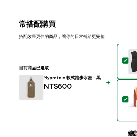
常搭配購買
搭配效果更佳的商品，讓你的日常補給更完整
選取
目前商品已選取
Myprotein 軟式跑步水壺 - 黑
NT$600‎
選取
總