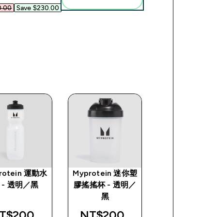
.00‎
Save $230.00‎
rotein 運動水
Myprotein 迷你塑
精英運動系列-
 - 透明／黑
膠搖搖杯 - 透明／
速能量果膠
e
黑
T$200‎
NT$200‎
NT$840‎