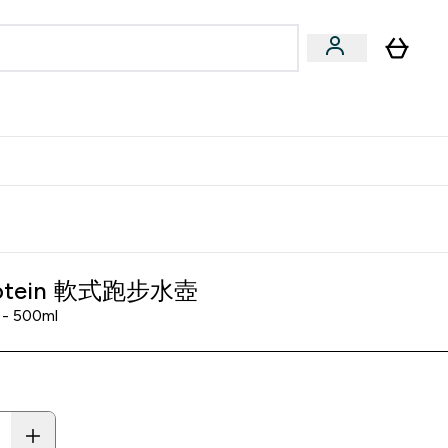
量飲
Vegan 系列
u
bmenu
Enter 健康零食 & 能量飲 submenu
Enter Vegan 系列 submenu
⌄
⌄
方 APP 獲得獨家優惠
rotein 軟式跑步水壺
 500ml