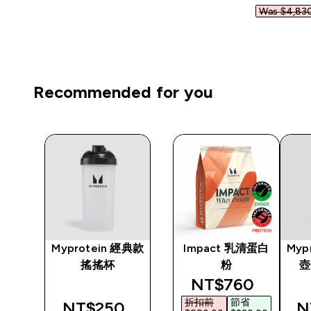
Was $4,830
Recommended for you
水袋
Myprotein 經典款
Impact 乳清蛋白
Myp
步水
搖搖杯
粉
壺
discounted pric
NT$760‎
折扣前
節省
‎
NT$250‎
N