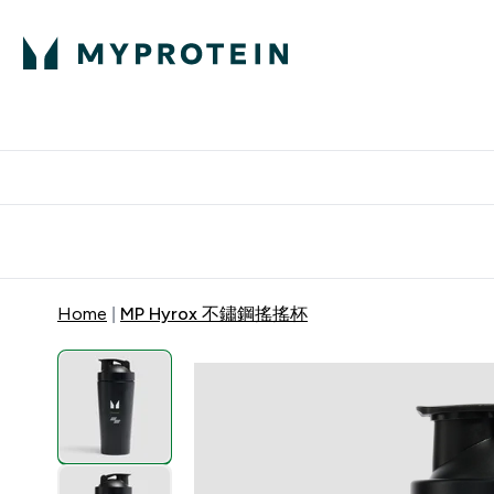
部落格
高蛋白
Enter 部
⌄
英國製造 品質保
Home
MP Hyrox 不鏽鋼搖搖杯