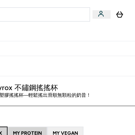
量飲
Vegan 系列
u
bmenu
Enter 健康零食 & 能量飲 submenu
Enter Vegan 系列 submenu
⌄
⌄
方 APP 獲得獨家優惠
Hyrox 不鏽鋼搖搖杯
塑膠搖搖杯—輕鬆搖出滑順無顆粒的奶昔！
X
MY PROTEIN
MY VEGAN