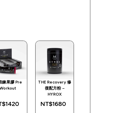
鍛鍊果膠 Pre
THE Recovery 修
Myprotein
Workout
復配方粉 –
HYROX 運動
e
HYROX
$1420‎
NT$1680‎
NT$300‎