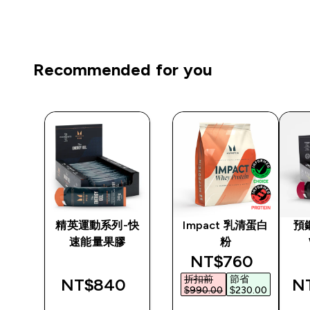
Recommended for you
銹鋼
精英運動系列-快
Impact 乳清蛋白
預
速能量果膠
粉
discounted pric
NT$760‎
折扣前
節省
‎
NT$840‎
NT
$990.00‎
$230.00‎