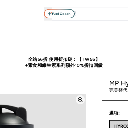
Fuel Coach
系列
營養補充品
運動服裝 & 配件
保健食品
健康零食 & 能
落格 submenu
Enter 高蛋白系列 submenu
Enter 營養補充品 submenu
Enter 運動服裝 & 配件 submen
Enter 保健食品 su
⌄
⌄
⌄
⌄
證
購物滿 $2,500 即免運費
推薦好友賺取 $650 元購物金
下載官
全站56折 使用折扣碼：【TW56】
+素食和維生素系列額外10%折扣回饋
MP 
完美替代
選項:
HYRO