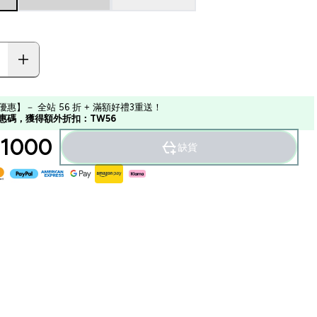
優惠】－ 全站 56 折 + 滿額好禮3重送！
惠碼，獲得額外折扣：TW56
1000‎
缺貨