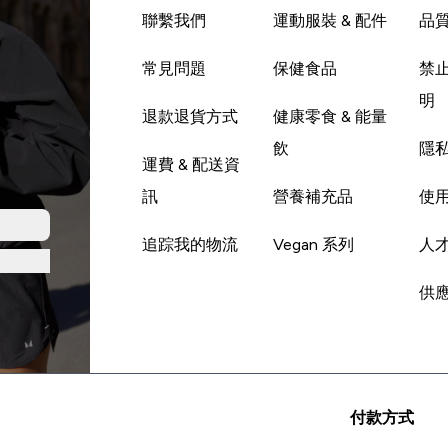
聯繫我們
運動服裝 & 配件
品
常見問題
保健食品
禁
明
退款退貨方式
健康零食 & 能量
飲
隱
運費 & 配送資
訊
營養補充品
使
追踪我的物流
Vegan 系列
人
供
付款方式