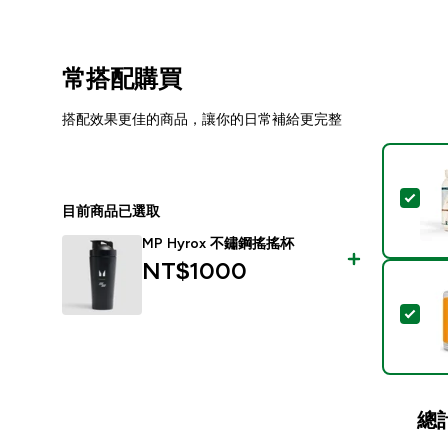
常搭配購買
搭配效果更佳的商品，讓你的日常補給更完整
選取
目前商品已選取
MP Hyrox 不鏽鋼搖搖杯
NT$1000‎
選取
總