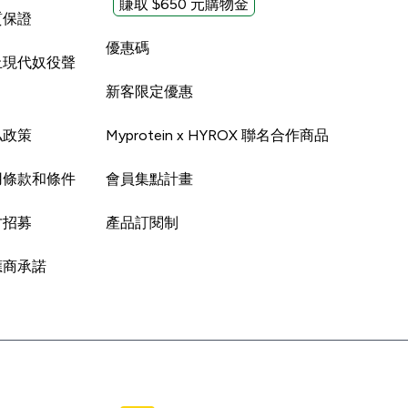
賺取 $650 元購物金
質保證
優惠碼
止現代奴役聲
新客限定優惠
私政策
Myprotein x HYROX 聯名合作商品
用條款和條件
會員集點計畫
才招募
產品訂閱制
應商承諾