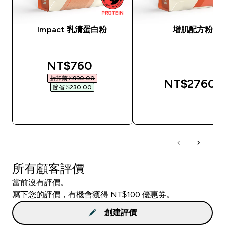
Impact 乳清蛋白粉
增肌配方粉
discounted price
NT$760‎
折扣前 $990.00‎
NT$2760‎
節省 $230.00‎
快速查看
快速查看
所有顧客評價
當前沒有評價。
寫下您的評價，有機會獲得 NT$100 優惠券。
創建評價