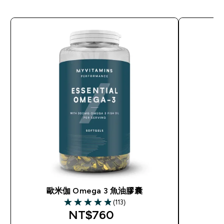
歐米伽 Omega 3 魚油膠囊
印
(113)
4.9 out of 5 stars
NT$760‎