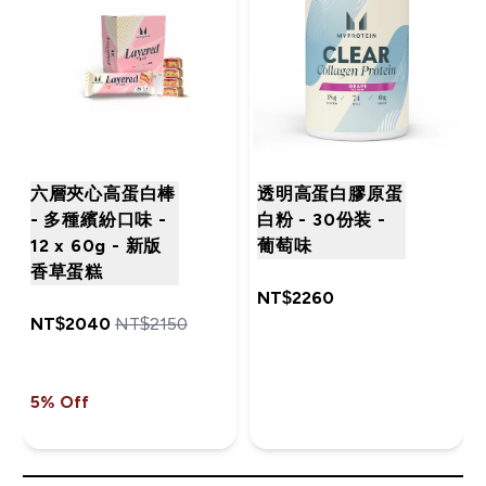
六層夾心高蛋白棒
透明高蛋白膠原蛋
- 多種繽紛口味 -
白粉 - 30份装 -
12 x 60g - 新版
葡萄味
香草蛋糕
NT$2260‎
NT$2040‎
NT$2150‎
5% Off