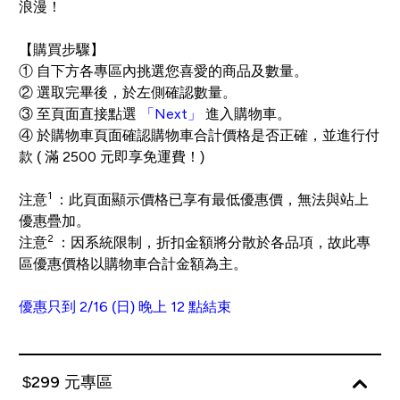
浪漫！
【購買步驟】
① 自下方各專區內挑選您喜愛的商品及數量。
② 選取完畢後，於左側確認數量。
③ 至頁面直接點選
「Next」
進入購物車。
④ 於購物車頁面確認購物車合計價格是否正確，並進行付
款 ( 滿 2500 元即享免運費！)
1
注意
：此頁面顯示價格已享有最低優惠價，無法與站上
優惠疊加。
2
注意
：因系統限制，折扣金額將分散於各品項，故此專
區優惠價格以購物車合計金額為主。
優惠只到 2/16 (日) 晚上 12 點結束
$299 元專區