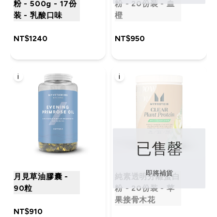
粉 - 500g - 17份
粉 - 20份装 - 血
装 - 乳酸口味
橙
NT$1240‎
NT$950‎
i
i
已售罄
即將補貨
月見草油膠囊 -
純素透明分離蛋白
90粒
粉 - 20份装 - 苹
果接骨木花
NT$910‎