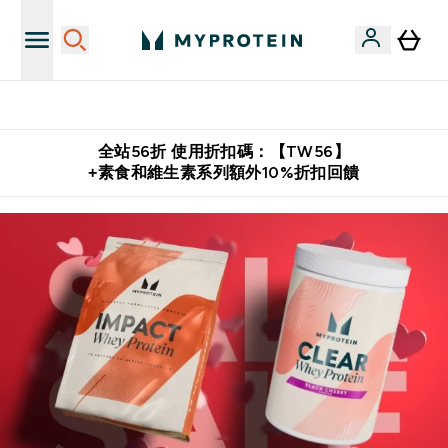
推薦好友賺取 $650 元購物金
全站56折 使用折扣碼：【TW56】
+素食和維生素系列額外10%折扣回饋