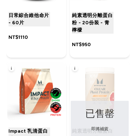
日常綜合維他命片
純素透明分離蛋白
- 60片
粉 - 20份装 - 青
檸檬
NT$1110‎
NT$950‎
i
i
已售罄
即將補貨
Impact 乳清蛋白
純素透明分離蛋白