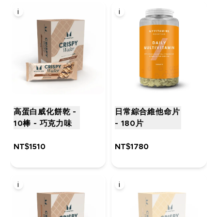
i
i
高蛋白威化餅乾 -
日常綜合維他命片
10棒 - 巧克力味
- 180片
NT$1510‎
NT$1780‎
i
i