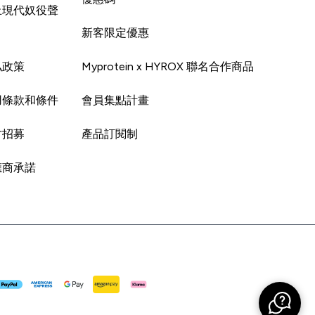
止現代奴役聲
新客限定優惠
私政策
Myprotein x HYROX 聯名合作商品
用條款和條件
會員集點計畫
才招募
產品訂閱制
應商承諾