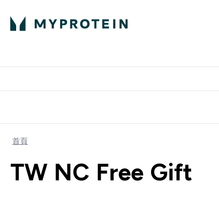
部落格
高蛋白
Enter 部
⌄
英國製造 品質保
首頁
TW NC Free Gift