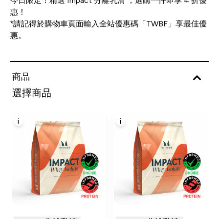
今日限定！精選 Impact 分離乳清 ，選購一件即享 4 折優
惠！
*請記得於購物車頁面輸入全站優惠碼「TWBF」享最佳優
惠。
商品
選擇商品
i
i