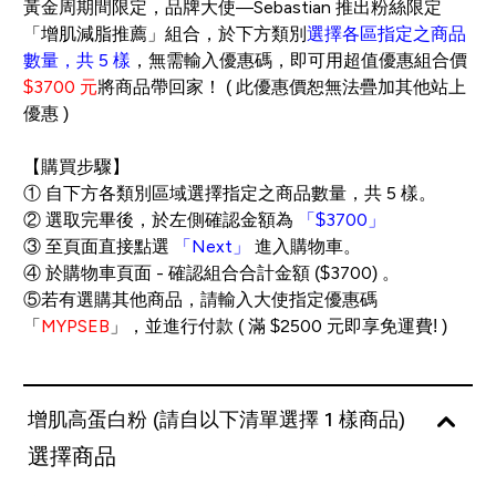
黃金周期間限定，品牌大使—Sebastian 推出粉絲限定
「增肌減脂推薦」組合，於下方類別
選擇各區指定之商品
數量，共 5 樣
，無需輸入優惠碼，即可用超值優惠組合價
$3700 元
將商品帶回家！ ( 此優惠價恕無法疊加其他站上
優惠 )
【購買步驟】
① 自下方各類別區域選擇指定之商品數量，共 5 樣。
② 選取完畢後，於左側確認金額為
「$3700」
③ 至頁面直接點選
「Next」
進入購物車。
④ 於購物車頁面 - 確認組合合計金額 ($3700) 。
⑤若有選購其他商品，請輸入大使指定優惠碼
「
MYPSEB
」，並進行付款 ( 滿 $2500 元即享免運費! )
增肌高蛋白粉 (請自以下清單選擇 1 樣商品)
選擇商品