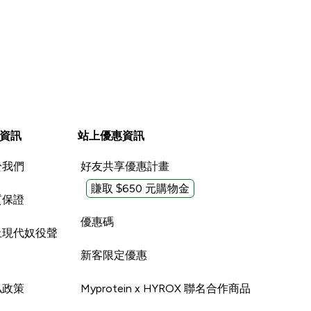
資訊
站上優惠資訊
於我們
好友共享優惠計畫
賺取 $650 元購物金
質保證
優惠碼
止現代奴役聲
新客限定優惠
私政策
Myprotein x HYROX 聯名合作商品