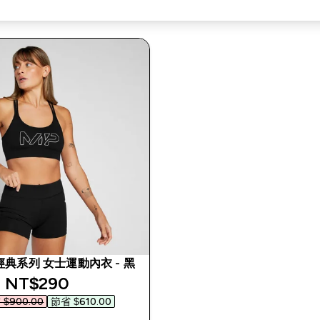
al 經典系列 女士運動內衣 - 黑
discounted price
NT$290‎
$900.00‎
節省 $610.00‎