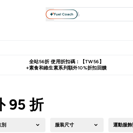
Fuel Coach
系列
營養補充品
運動服裝 & 配件
保健食品
健康零食 & 能
落格 submenu
Enter 高蛋白系列 submenu
Enter 營養補充品 submenu
Enter 運動服裝 & 配件 submen
Enter 保健食品 su
⌄
⌄
⌄
⌄
證
購物滿 $2,500 即免運費
推薦好友賺取 $650 元購物金
下載官
全站56折 使用折扣碼：【TW56】
+素食和維生素系列額外10%折扣回饋
95 折
性別
服装尺寸
運動服飾