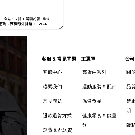
快速查看
 全站 56 折 + 滿額好禮3重送！
惠碼，獲得額外折扣：TW56
客服 & 常見問題
主選單
公司
客服中心
高蛋白系列
關
聯繫我們
運動服裝 & 配件
品
常見問題
保健食品
禁
明
退款退貨方式
健康零食 & 能量
飲
隱
運費 & 配送資