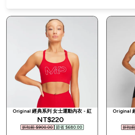
Original 經典系列 女士運動內衣 - 紅
Origin
discounted price
NT$220‎
折扣前 $900.00‎
節省 $680.00‎
折扣前 