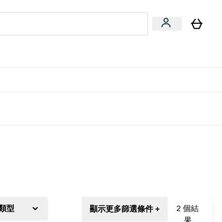
量飲
Vegan 系列
u
bmenu
Enter 健康零食 & 能量飲 submenu
Enter Vegan 系列 submenu
⌄
⌄
方 APP 獲得獨家優惠
類型
2 個結
顯示更多篩選條件 +
果