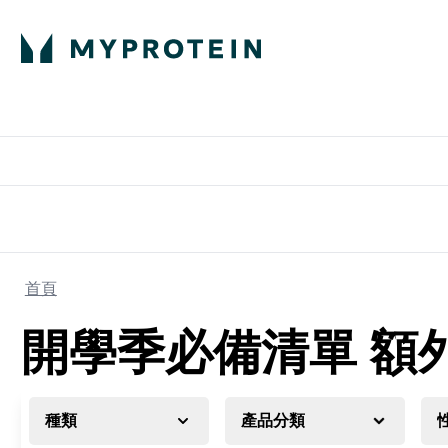
部落格
高蛋白
Enter 部
⌄
英國製造 品質保
首頁
開學季必備清單 額外 
種類
產品分類