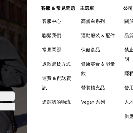
客服 & 常見問題
主選單
公司
客服中心
高蛋白系列
關
聯繫我們
運動服裝 & 配件
品
常見問題
保健食品
禁
明
退款退貨方式
健康零食 & 能量
飲
隱
運費 & 配送資
訊
營養補充品
使
追踪我的物流
Vegan 系列
人
供