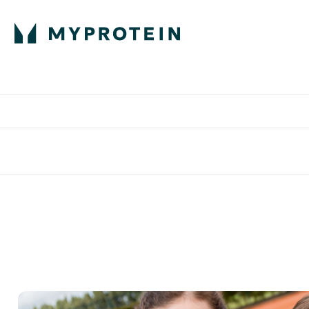
部落格
高蛋白
Enter 部
⌄
英國製造 品質保