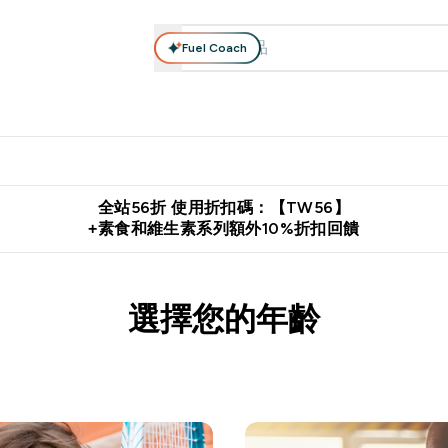
Fuel Coach
系列
營養補充品
運動服裝 & 配件
保健食品
健康零食 & 能
落格 submenu
Enter 高蛋白系列 submenu
Enter 營養補充品 submenu
Enter 運動服裝 & 配件 submen
Enter 保健食品 su
⌄
⌄
⌄
⌄
證
購物滿 $2,500 即免運費
推薦好友賺取 $650 元購物金
下載官
全站56折 使用折扣碼：【TW56】
+素食和維生素系列額外10%折扣回饋
選擇您的年齡