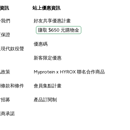
資訊
站上優惠資訊
於我們
好友共享優惠計畫
賺取 $650 元購物金
質保證
優惠碼
止現代奴役聲
新客限定優惠
私政策
Myprotein x HYROX 聯名合作商品
用條款和條件
會員集點計畫
才招募
產品訂閱制
應商承諾