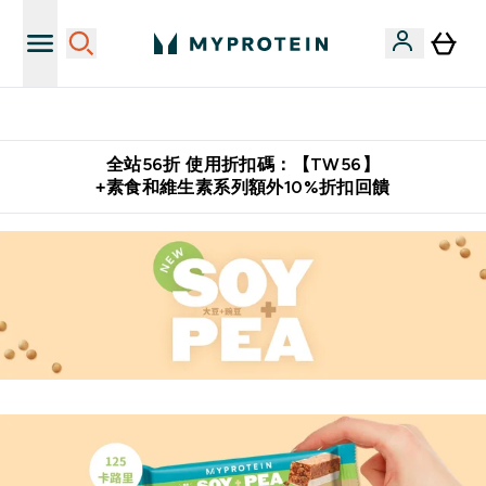
購物滿 $2,500 即免運費
全站56折 使用折扣碼：【TW56】
+素食和維生素系列額外10%折扣回饋