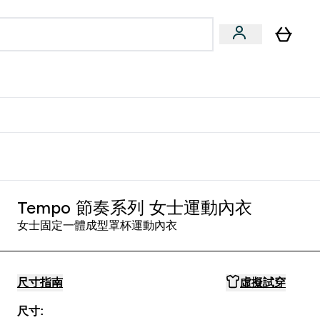
量飲
Vegan 系列
u
bmenu
Enter 健康零食 & 能量飲 submenu
Enter Vegan 系列 submenu
⌄
⌄
方 APP 獲得獨家優惠
Tempo 節奏系列 女士運動內衣
女士固定一體成型罩杯運動內衣
尺寸指南
虛擬試穿
尺寸: