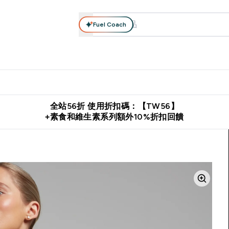
Fuel Coach
系列
營養補充品
運動服裝 & 配件
保健食品
健康零食 & 能
落格 submenu
Enter 高蛋白系列 submenu
Enter 營養補充品 submenu
Enter 運動服裝 & 配件 submen
Enter 保健食品 su
⌄
⌄
⌄
⌄
證
購物滿 $2,500 即免運費
推薦好友賺取 $650 元購物金
下載官
全站56折 使用折扣碼：【TW56】
+素食和維生素系列額外10%折扣回饋