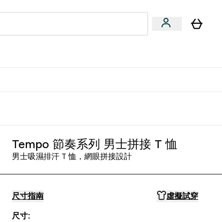
量飲
Vegan 系列
u
bmenu
Enter 健康零食 & 能量飲 submenu
Enter Vegan 系列 submenu
⌄
⌄
方 APP 獲得獨家優惠
Tempo 節奏系列 男士拼接 T 恤
男士吸濕排汗 T 恤，網眼拼接設計
尺寸指南
虛擬試穿
尺寸: