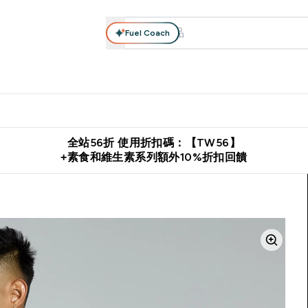
Fuel Coach
系列
營養補充品
運動服裝 & 配件
保健食品
健康零食 & 能
落格 submenu
Enter 高蛋白系列 submenu
Enter 營養補充品 submenu
Enter 運動服裝 & 配件 submen
Enter 保健食品 su
⌄
⌄
⌄
⌄
證
購物滿 $2,500 即免運費
推薦好友賺取 $650 元購物金
下載官
全站56折 使用折扣碼：【TW56】
+素食和維生素系列額外10%折扣回饋