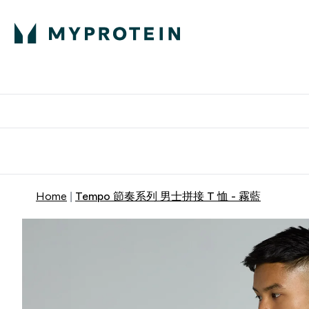
部落格
高蛋白
Enter 部
⌄
英國製造 品質保
Home
Tempo 節奏系列 男士拼接 T 恤 - 霧藍