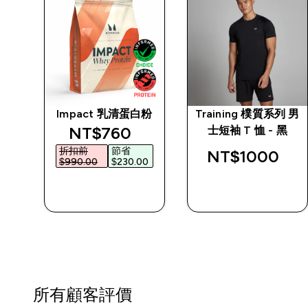
拼接
Impact 乳清蛋白粉
Training 樸質系列 男
discounted price
NT$760‎
士短袖 T 恤 - 黑
折扣前
節省
NT$1000‎
$990.00‎
$230.00‎
快速查看
快速查看
所有顧客評價