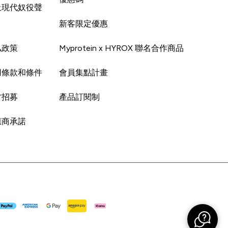
止現代奴役聲
新客限定優惠
私政策
Myprotein x HYROX 聯名合作商品
用條款和條件
會員集點計畫
才招募
產品訂閱制
應商承諾