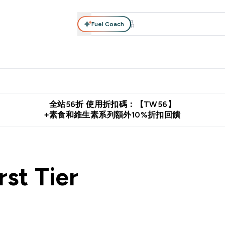
Fuel Coach
系列
營養補充品
運動服裝 & 配件
保健食品
健康零食 & 能
落格 submenu
Enter 高蛋白系列 submenu
Enter 營養補充品 submenu
Enter 運動服裝 & 配件 submen
Enter 保健食品 su
⌄
⌄
⌄
⌄
證
購物滿 $2,500 即免運費
推薦好友賺取 $650 元購物金
下載官
全站56折 使用折扣碼：【TW56】
+素食和維生素系列額外10%折扣回饋
rst Tier