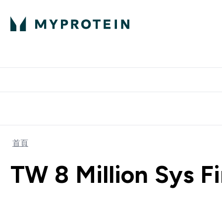
部落格
高蛋白
Enter 部
⌄
英國製造 品質保
首頁
TW 8 Million Sys Fi