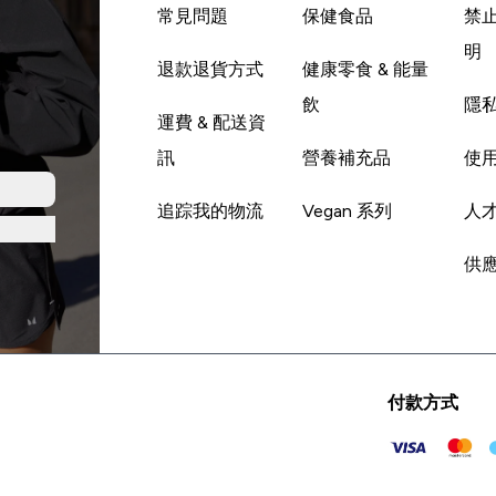
常見問題
保健食品
禁
明
退款退貨方式
健康零食 & 能量
飲
隱
運費 & 配送資
訊
營養補充品
使
追踪我的物流
Vegan 系列
人
供
付款方式