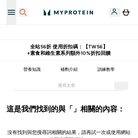
購物滿 $2,500 即免運費
全站56折 使用折扣碼：【TW56】
+素食和維生素系列額外10%折扣回饋
譜
營養知識
補劑介紹
訓練教學
這是我們找到的與「」相關的內容：
沒有找到與您搜尋詞相關的結果，請再試一次或使用網站